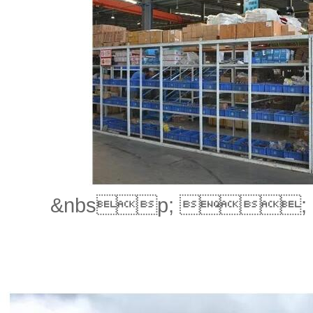
&nbsp; 
